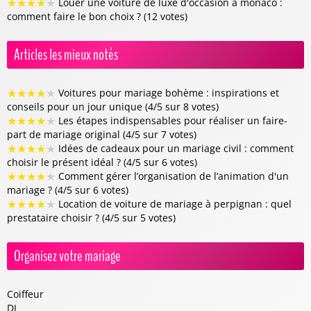
★
★
★
★
★
Louer une voiture de luxe d'occasion à monaco :
comment faire le bon choix ? (12 votes)
Articles les mieux notés
★
★
★
★
★
Voitures pour mariage bohème : inspirations et
conseils pour un jour unique (4/5 sur 8 votes)
★
★
★
★
★
Les étapes indispensables pour réaliser un faire-
part de mariage original (4/5 sur 7 votes)
★
★
★
★
★
Idées de cadeaux pour un mariage civil : comment
choisir le présent idéal ? (4/5 sur 6 votes)
★
★
★
★
★
Comment gérer l’organisation de l’animation d'un
mariage ? (4/5 sur 6 votes)
★
★
★
★
★
Location de voiture de mariage à perpignan : quel
prestataire choisir ? (4/5 sur 5 votes)
Organisez votre mariage
Coiffeur
DJ