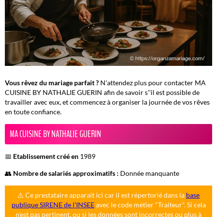
Vous rêvez du mariage parfait ?
N'attendez plus pour contacter MA
CUISINE BY NATHALIE GUERIN afin de savoir s''il est possible de
travailler avec eux, et commencez à organiser la journée de vos rêves
en toute confiance.
MA CUISINE BY NATHALIE GUERIN
📅
Etablissement créé en
1989
👥
Nombre de salariés approximatifs :
Donnée manquante
⚠️ Ce prestataire apparait ici car il est répertorié dans la
base
publique SIRENE de l'INSEE
avec le code métier "Traiteur". Si cela
n'est pas pertinent, ou si les données sont incorrectes ou plus à