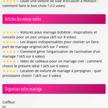
★
★
★
★
★
Louer une voiture de luxe d'occasion à monaco :
comment faire le bon choix ? (12 votes)
Articles les mieux notés
★
★
★
★
★
Voitures pour mariage bohème : inspirations et
conseils pour un jour unique (4/5 sur 8 votes)
★
★
★
★
★
Les étapes indispensables pour réaliser un faire-
part de mariage original (4/5 sur 7 votes)
★
★
★
★
★
Comment gérer l’organisation de l’animation d'un
mariage ? (4/5 sur 6 votes)
★
★
★
★
★
Idées de cadeaux pour un mariage civil : comment
choisir le présent idéal ? (4/5 sur 6 votes)
★
★
★
★
★
Location de voiture de mariage à perpignan : quel
prestataire choisir ? (4/5 sur 5 votes)
Organisez votre mariage
Coiffeur
DJ