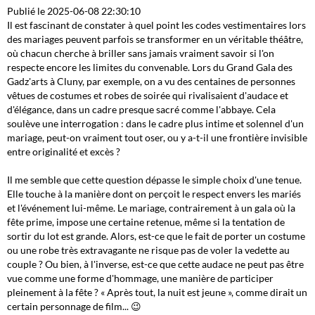
Publié le 2025-06-08 22:30:10
Il est fascinant de constater à quel point les codes vestimentaires lors
des mariages peuvent parfois se transformer en un véritable théâtre,
où chacun cherche à briller sans jamais vraiment savoir si l'on
respecte encore les limites du convenable. Lors du Grand Gala des
Gadz'arts à Cluny, par exemple, on a vu des centaines de personnes
vêtues de costumes et robes de soirée qui rivalisaient d'audace et
d'élégance, dans un cadre presque sacré comme l'abbaye. Cela
soulève une interrogation : dans le cadre plus intime et solennel d'un
mariage, peut-on vraiment tout oser, ou y a-t-il une frontière invisible
entre originalité et excès ?
Il me semble que cette question dépasse le simple choix d'une tenue.
Elle touche à la manière dont on perçoit le respect envers les mariés
et l'événement lui-même. Le mariage, contrairement à un gala où la
fête prime, impose une certaine retenue, même si la tentation de
sortir du lot est grande. Alors, est-ce que le fait de porter un costume
ou une robe très extravagante ne risque pas de voler la vedette au
couple ? Ou bien, à l'inverse, est-ce que cette audace ne peut pas être
vue comme une forme d'hommage, une manière de participer
pleinement à la fête ? « Après tout, la nuit est jeune », comme dirait un
certain personnage de film... 😉