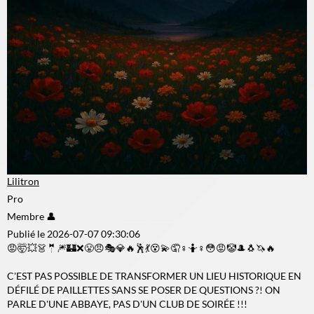
Lilitron
Pro
Membre 👤
Publié le 2026-07-07 09:30:06
😡🤯💥👗🤵🎆🏰❌😤😠🎭💎🔥🕺💃😵💫🤦♀️🤷♀️😳😡🤡🎩🐧🦄🔥
C'EST PAS POSSIBLE DE TRANSFORMER UN LIEU HISTORIQUE EN
DÉFILÉ DE PAILLETTES SANS SE POSER DE QUESTIONS ?! ON
PARLE D'UNE ABBAYE, PAS D'UN CLUB DE SOIRÉE !!!