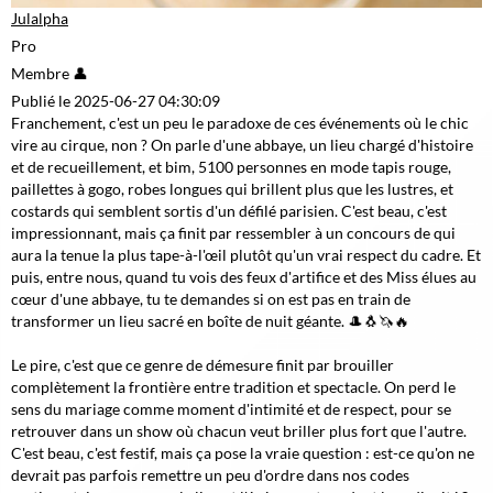
Julalpha
Pro
Membre 👤
Publié le 2025-06-27 04:30:09
Franchement, c'est un peu le paradoxe de ces événements où le chic
vire au cirque, non ? On parle d'une abbaye, un lieu chargé d'histoire
et de recueillement, et bim, 5100 personnes en mode tapis rouge,
paillettes à gogo, robes longues qui brillent plus que les lustres, et
costards qui semblent sortis d'un défilé parisien. C'est beau, c'est
impressionnant, mais ça finit par ressembler à un concours de qui
aura la tenue la plus tape-à-l'œil plutôt qu'un vrai respect du cadre. Et
puis, entre nous, quand tu vois des feux d'artifice et des Miss élues au
cœur d'une abbaye, tu te demandes si on est pas en train de
transformer un lieu sacré en boîte de nuit géante. 🎩🐧🦄🔥
Le pire, c'est que ce genre de démesure finit par brouiller
complètement la frontière entre tradition et spectacle. On perd le
sens du mariage comme moment d'intimité et de respect, pour se
retrouver dans un show où chacun veut briller plus fort que l'autre.
C'est beau, c'est festif, mais ça pose la vraie question : est-ce qu'on ne
devrait pas parfois remettre un peu d'ordre dans nos codes