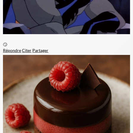
🙄
Répondre
Citer
Partager