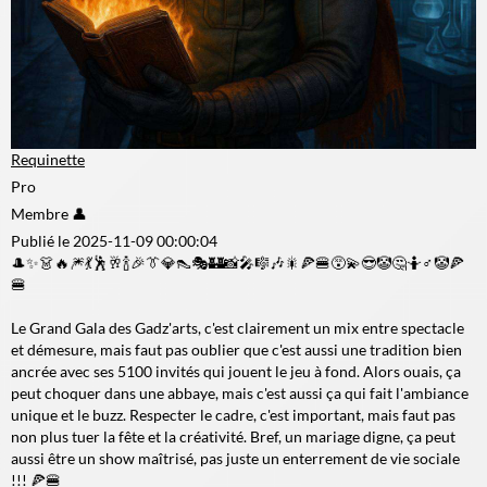
Requinette
Pro
Membre 👤
Publié le 2025-11-09 00:00:04
🎩✨👗🔥🎆💃🕺🥂🍾🎉👔💎👠🎭🏰📸🎤🎼🎶🎇🍕🍔😵💫😎🤡🤔🤷♂️🤡🍕
🍔
Le Grand Gala des Gadz'arts, c'est clairement un mix entre spectacle
et démesure, mais faut pas oublier que c'est aussi une tradition bien
ancrée avec ses 5100 invités qui jouent le jeu à fond. Alors ouais, ça
peut choquer dans une abbaye, mais c'est aussi ça qui fait l'ambiance
unique et le buzz. Respecter le cadre, c'est important, mais faut pas
non plus tuer la fête et la créativité. Bref, un mariage digne, ça peut
aussi être un show maîtrisé, pas juste un enterrement de vie sociale
!!! 🍕🍔