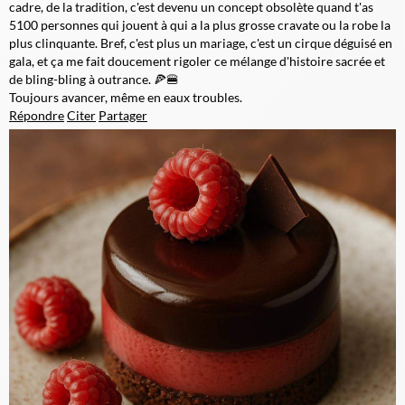
cadre, de la tradition, c'est devenu un concept obsolète quand t'as
5100 personnes qui jouent à qui a la plus grosse cravate ou la robe la
plus clinquante. Bref, c'est plus un mariage, c'est un cirque déguisé en
gala, et ça me fait doucement rigoler ce mélange d'histoire sacrée et
de bling-bling à outrance. 🍕🍔
Toujours avancer, même en eaux troubles.
Répondre
Citer
Partager