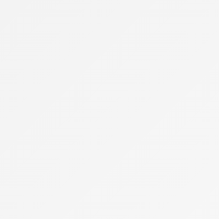
Décoration de Mariage
EVG / EVJF
Fleurs
Hébergement
Lune de Miel
Maquillage & Manucure
Mariage de Luxe
Musique
Organisation
Garde d'enfant pendant le mariage
Photographe
Drone
Question Réponses Mariage
Mariage Civil à la Mairie
Mariage Religieux
Pacs