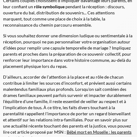
Certains couples choisissent d'impliquer davantage leurs parents, en
leur confiant un
rôle symbolique
pendant la réception : discours,
ouverture du bal, distribution de souvenirs... Ces attentions
marquent, tout comme une place de choix à la table, la
reconnaissance du chemin parcouru ensemble.
Si vous souhaitez donner une dimension ludique ou sentimentale à la
réception, pourquoi ne pas personnaliser votre organisation autour
d'idées pour remplir une capsule temporelle de mariage ? Impliquez
parents et proches dans la préparation de ce souvenir collectif, pour
renforcer leur importance dans votre histoire commune, au-delà du
placement physique lors du repas.
D'ailleurs, accorder de l'attention à la place et au rôle de chacun
contribue à limiter les sources d'inconfort, et prévient aussi certains
malentendus familiaux plus profonds. Lorsqu'on sait combien des
drames familiaux peuvent parfois survenir et impacter durablement
l'équilibre d'une famille, il reste essentiel de veiller au respect et à
l'implication de tous. À ce titre, les faits divers touchant à la
parentalité rappellent l'importance de porter un regard bienveillant
et attentif sur les relations intra-familiales. Pour
en savoir plus
sur
une actualité récente touchant des parents et la justice, vous pouvez
lire cet article proposé par MSN :
Bébé mort en Moselle : les parents