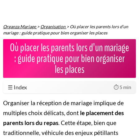
Organza Mariage
>
Organisation
>
Où placer les parents lors d’un
mariage : guide pratique pour bien organiser les places
Où placer les parents lors d’un mariage
: guide pratique pour bien organiser
les places
☰ Index
⏱️ 5 min
Organiser la réception de mariage implique de
multiples choix délicats, dont
le placement des
parents lors du repas
. Cette étape, bien que
traditionnelle, véhicule des enjeux pétillants