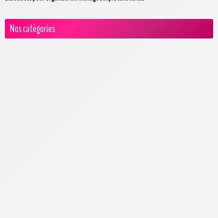
Nos catégories
Actualités
Animation
DJ Mariage
Jeux de Mariage
Anniversaire de Mariage
Bagues & Bijoux
Alliances
Bague de Fiancaille
Cadeaux
Cartes & Faire-Parts
Coiffure & Barbe Mariage
Demande en mariage