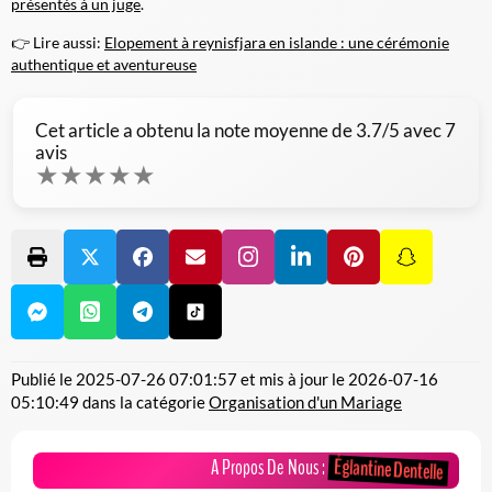
présentés à un juge
.
👉 Lire aussi:
Elopement à reynisfjara en islande : une cérémonie
authentique et aventureuse
Cet article a obtenu la note moyenne de
3.7
/5 avec
7
avis
★
★
★
★
★
Publié le
2025-07-26 07:01:57
et mis à jour le
2026-07-16
05:10:49
dans la catégorie
Organisation d'un Mariage
Églantine Dentelle
A Propos De Nous :