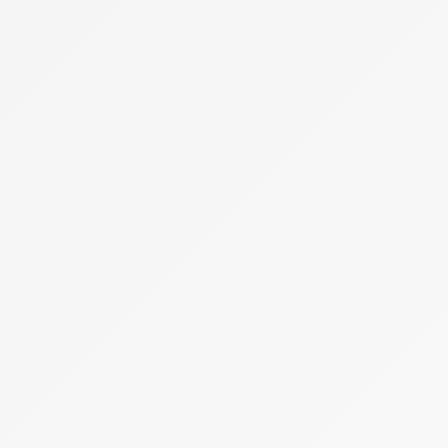
Repas de Mariage
Brunch
Dragées
Gâteau de Mariage
Traiteur & Repas
Robe & Costume
Lingerie de Mariage
Tenue de la Mariée
Tenue des Invités
Tenue du Marié
Salles de Fêtes
Témoins de Mariage
Voiture
Décoration et accessoires pour voiture de mariage
Location et choix de la voiture de mariage
Questions, conseils et organisation autour de la voiture de mariage