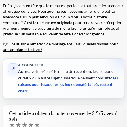
Enfin, gardez en tête que le menu est parfois le tout premier «cadeau»
offert aux convives. Pourquoi ne pas l'accompagner d'une petite
anecdote sur un plat servi, ou d'un clin d'œil à votre histoire
commune ? C'est là une
astuce originale
pour rendre votre réception
vraiment mémorable, et faire du menu bien plus qu'un simple outil
pratique : un véritable
souvenir de fête
à chérir longtemps.
👉 Lire aussi:
Animation de mariage antillais : quelles danses pour
une ambiance festive ?
À CONSULTER
↗
Après avoir préparé le menu de réception, les lecteurs
curieux d’un autre sujet numérique peuvent consulter
les
raisons pour lesquelles les jeux dématérialisés restent
chers
.
Cet article a obtenu la note moyenne de
3.5
/5 avec
6
avis
★
★
★
★
★