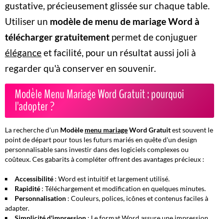
gustative, précieusement glissée sur chaque table.
Utiliser un
modèle de menu de mariage Word à
télécharger gratuitement
permet de conjuguer
élégance
et
facilité
, pour un résultat aussi joli à
regarder qu'à conserver en souvenir.
Modèle Menu Mariage Word Gratuit : pourquoi
l'adopter ?
La recherche d'un
Modèle
menu mariage
Word Gratuit
est souvent le
point de départ pour tous les futurs mariés en quête d'un design
personnalisable sans investir dans des logiciels complexes ou
coûteux. Ces gabarits à compléter offrent des avantages précieux :
Accessibilité
: Word est intuitif et largement utilisé.
Rapidité
: Téléchargement et modification en quelques minutes.
Personnalisation
: Couleurs, polices, icônes et contenus faciles à
adapter.
Simplicité d'impression
: Le format Word assure une impression