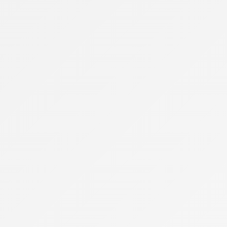
Actualités
Animation
DJ Mariage
Jeux de Mariage
Anniversaire de Mariage
Bagues & Bijoux
Alliances
Bague de Fiancaille
Cadeaux
Cartes & Faire-Parts
Coiffure & Barbe Mariage
Demande en mariage
Décoration de Mariage
EVG / EVJF
Fleurs
Hébergement