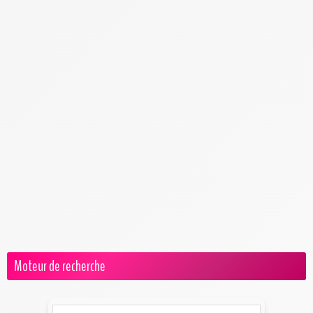
Traiteur & Repas
Robe & Costume
Lingerie de Mariage
Tenue de la Mariée
Tenue des Invités
Tenue du Marié
Salles de Fêtes
Témoins de Mariage
Voiture
Décoration et accessoires pour voiture de mariage
Location et choix de la voiture de mariage
Questions, conseils et organisation autour de la voiture de mariage
Moteur de recherche