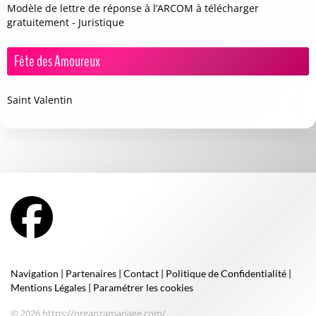
Modèle de lettre de réponse à l’ARCOM à télécharger
gratuitement - Juristique
Fête des Amoureux
Saint Valentin
Navigation
|
Partenaires
|
Contact
|
Politique de Confidentialité
|
Mentions Légales
|
Paramétrer les cookies
© 2026 https://organzamariage.com/