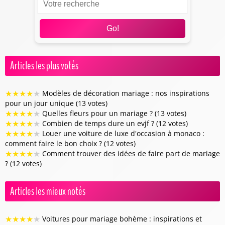
Go!
Articles les plus votés
★
★
★
★
★
Modèles de décoration mariage : nos inspirations
pour un jour unique (13 votes)
★
★
★
★
★
Quelles fleurs pour un mariage ? (13 votes)
★
★
★
★
★
Combien de temps dure un evjf ? (12 votes)
★
★
★
★
★
Louer une voiture de luxe d'occasion à monaco :
comment faire le bon choix ? (12 votes)
★
★
★
★
★
Comment trouver des idées de faire part de mariage
? (12 votes)
Articles les mieux notés
★
★
★
★
★
Voitures pour mariage bohème : inspirations et