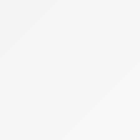
Lune de Miel
Maquillage & Manucure
Mariage de Luxe
Musique
Organisation
Garde d'enfant pendant le mariage
Photographe
Drone
Question Réponses Mariage
Mariage Civil à la Mairie
Mariage Religieux
Pacs
Repas de Mariage
Brunch
Dragées
Gâteau de Mariage