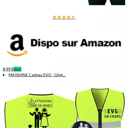
★
★
★
★
★
8,99 €
Voir
MKISHINE Cadeau EVG - Gilet...