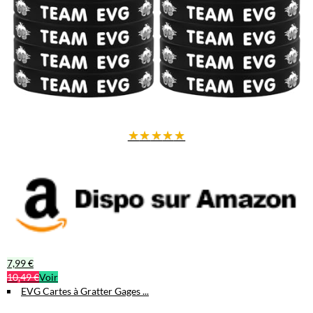
★
★
★
★
★
7,99 €
10,49 €
Voir
EVG Cartes à Gratter Gages ...