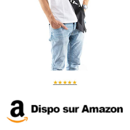
★
★
★
★
★