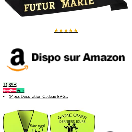
★
★
★
★
★
11,89 €
12,89 €
Voir
14pcs Décoration Cadeau EVG...