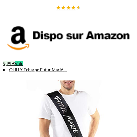
★
★
★
★
★
9,99 €
Voir
OLILLY Echarpe Futur Marié ...