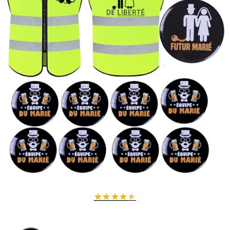
★
★
★
★
★