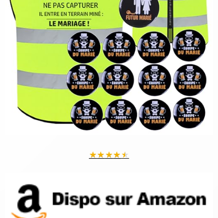
★
★
★
★
★