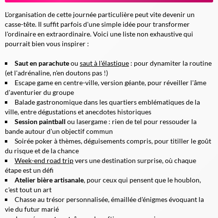
L'organisation de cette journée particulière peut vite devenir un
casse-tête. Il suffit parfois d'une simple idée pour transformer
l'ordinaire en extraordinaire. Voici une liste non exhaustive qui
pourrait bien vous inspirer :
Saut en parachute
ou
saut à l'élastique
: pour dynamiter la routine
(et l'adrénaline, n'en doutons pas !)
Escape game en centre-ville, version géante, pour réveiller l'âme
d'aventurier du groupe
Balade gastronomique
dans les quartiers emblématiques de la
ville, entre dégustations et anecdotes historiques
Session paintball
ou lasergame : rien de tel pour ressouder la
bande autour d'un objectif commun
Soirée poker à thèmes, déguisements compris, pour titiller le goût
du risque et de la chance
Week-end road trip
vers une destination surprise, où chaque
étape est un défi
Atelier bière artisanale
, pour ceux qui pensent que le houblon,
c'est tout un art
Chasse au trésor personnalisée
, émaillée d'énigmes évoquant la
vie du futur marié