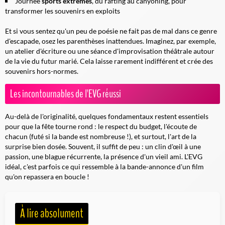
Journée
sports extrêmes
, du rafting au canyoning, pour
transformer les souvenirs en exploits
Et si vous sentez qu'un peu de poésie ne fait pas de mal dans ce genre
d'escapade, osez les parenthèses inattendues. Imaginez, par exemple,
un atelier d'écriture ou une séance d'improvisation théâtrale autour
de la vie du futur marié. Cela laisse rarement indifférent et crée des
souvenirs hors-normes.
Les incontournables de l'EVG réussi
Au-delà de l'originalité, quelques fondamentaux restent essentiels
pour que la fête tourne rond : le respect du budget, l'écoute de
chacun (futé si la bande est nombreuse !), et surtout, l'art de la
surprise bien dosée. Souvent, il suffit de peu : un clin d'œil à une
passion, une blague récurrente, la présence d'un vieil ami. L'EVG
idéal, c'est parfois ce qui ressemble à la bande-annonce d'un film
qu'on repassera en boucle !
À lire absolument