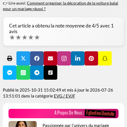
👉 Lire aussi:
Comment organiser la décoration de la voiture balai
pour un mariage réussi ?
Cet article a obtenu la note moyenne de
4
/5 avec
1
avis
★
★
★
★
★
Publié le
2025-10-31 15:02:49
et mis à jour le
2026-07-26
13:51:01
dans la catégorie
EVG / EVJF
Églantine Dentelle
A Propos De Nous :
Passionnée par l’univers du mariage