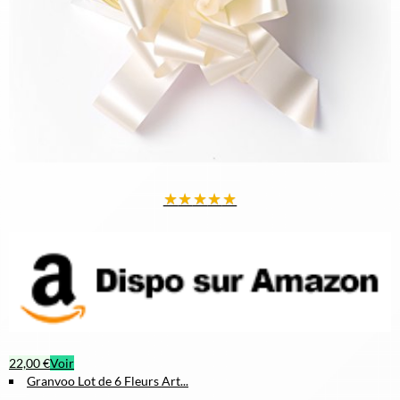
★
★
★
★
★
22,00 €
Voir
Granvoo Lot de 6 Fleurs Art...