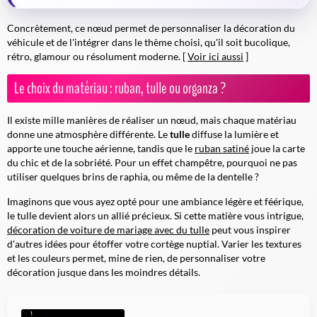
Concrètement, ce nœud permet de personnaliser la décoration du
véhicule et de l'intégrer dans le thème choisi, qu'il soit bucolique,
rétro, glamour ou résolument moderne. [
Voir ici aussi
]
Le choix du matériau : ruban, tulle ou organza ?
Il existe mille manières de réaliser un nœud, mais chaque matériau
donne une atmosphère différente. Le
tulle
diffuse la lumière et
apporte une touche aérienne, tandis que le
ruban satiné
joue la carte
du chic et de la sobriété. Pour un effet champêtre, pourquoi ne pas
utiliser quelques brins de raphia, ou même de la dentelle ?
Imaginons que vous ayez opté pour une ambiance légère et féérique,
le tulle devient alors un allié précieux. Si cette matière vous intrigue,
décoration de voiture de mariage avec du tulle
peut vous inspirer
d'autres idées pour étoffer votre cortège nuptial. Varier les textures
et les couleurs permet, mine de rien, de personnaliser votre
décoration jusque dans les moindres détails.