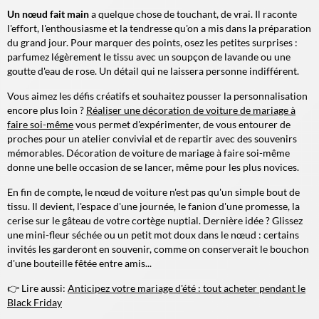
Un nœud fait main
a quelque chose de touchant, de vrai. Il raconte
l'effort, l'enthousiasme et la tendresse qu'on a mis dans la préparation
du grand jour. Pour marquer des points, osez les petites surprises :
parfumez légèrement le tissu avec un soupçon de lavande ou une
goutte d'eau de rose. Un détail qui ne laissera personne indifférent.
Vous aimez les défis créatifs et souhaitez pousser la personnalisation
encore plus loin ?
Réaliser une décoration de voiture de mariage à
faire soi-même
vous permet d'expérimenter, de vous entourer de
proches pour un atelier convivial et de repartir avec des souvenirs
mémorables. Décoration de voiture de mariage à faire soi-même
donne une belle occasion de se lancer, même pour les plus novices.
En fin de compte, le nœud de voiture n'est pas qu'un simple bout de
tissu. Il devient, l'espace d'une journée, le fanion d'une promesse, la
cerise sur le gâteau de votre cortège nuptial. Dernière idée ? Glissez
une mini-fleur séchée ou un petit mot doux dans le nœud : certains
invités les garderont en souvenir, comme on conserverait le bouchon
d'une bouteille fêtée entre amis...
👉 Lire aussi:
Anticipez votre mariage d'été : tout acheter pendant le
Black Friday