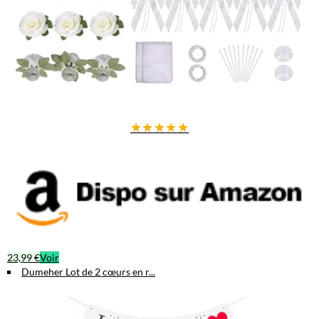
★
★
★
★
★
23,99 €
Voir
Dumeher Lot de 2 cœurs en r...