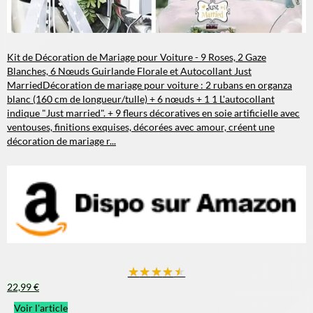
Kit de Décoration de Mariage pour Voiture - 9 Roses, 2 Gaze
Blanches, 6 Nœuds Guirlande Florale et Autocollant Just
Married
Décoration de mariage pour voiture : 2 rubans en organza
blanc (160 cm de longueur/tulle) + 6 nœuds + 1 1 L'autocollant
indique "Just married". + 9 fleurs décoratives en soie artificielle avec
ventouses, finitions exquises, décorées avec amour, créent une
décoration de mariage r...
★
★
★
★
★
22,99 €
Voir l'article