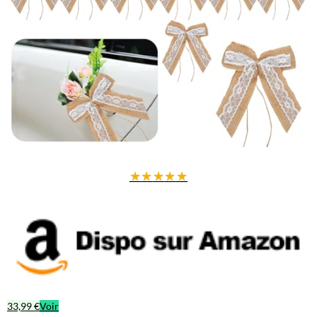
★
★
★
★
★
33,99 €
Voir