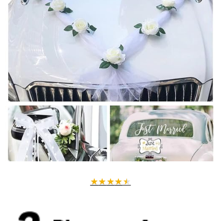
★
★
★
★
★