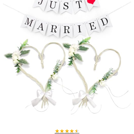
★
★
★
★
★