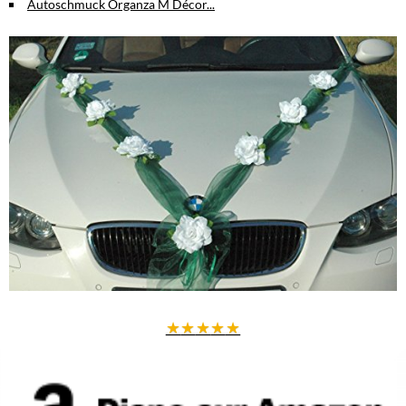
Autoschmuck Organza M Décor...
★
★
★
★
★